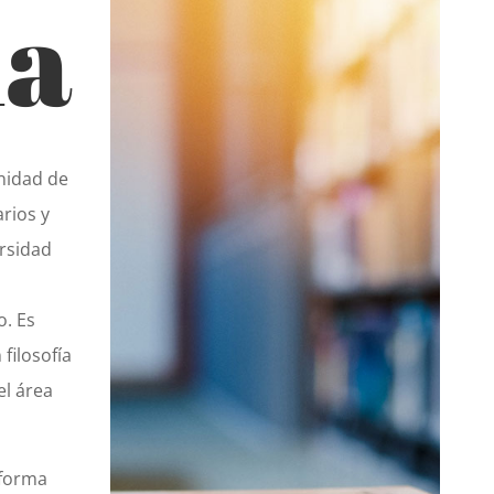
ña
nidad de
arios y
ersidad
o. Es
filosofía
el área
 forma