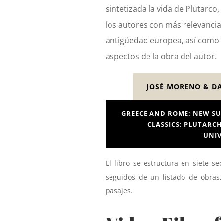
sintetizada la vida de Plutarco
los autores con más relevancia
antigüedad europea, así como 
aspectos de la obra del autor.
JOSÉ MORENO & D
GREECE AND ROME: NEW SU
CLASSICS: PLUTARC
UNIV
El libro se estructura en siete s
seguidos de un listado de obras,
pasajes.