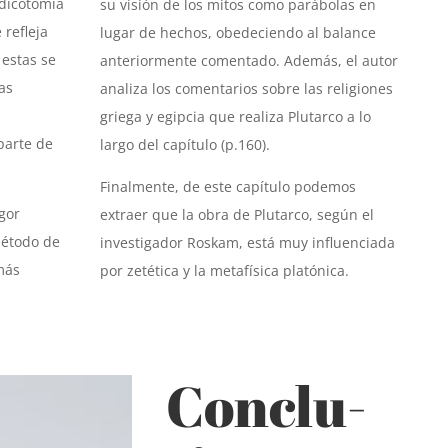
 dicotomía
su visión de los mitos como parábolas en
 refleja
lugar de hechos, obedeciendo al balance
 estas se
anteriormente comentado. Además, el autor
as
analiza los comentarios sobre las religiones
griega y egipcia que realiza Plutarco a lo
parte de
largo del capítulo (p.160).
Finalmente, de este capítulo podemos
igor
extraer que la obra de Plutarco, según el
método de
investigador Roskam, está muy influenciada
más
por zetética
y la metafísica platónica.
Conclu-