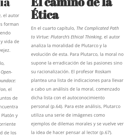
ía
El camino de la
Ética
e
, el autor
les forman
En el cuarto capítulo,
The Complicated Path
iendo
to Virtue: Plutarch’s Ethical Thinking
, el autor
y vida de
analiza la moralidad de Plutarco y la
vejez.
evolución de esta. Para Plutarco, la moral no
supone la erradicación de las pasiones sino
lo,
su racionalización. El profesor Roskam
n Open-
plantea una lista de indicaciones para llevar
bundace:
a cabo un análisis de la moral, comenzado
ion
, el
dicha lista con el autoconocimiento
untos de
personal (p.64). Para este análisis, Plutarco
 encuentra
utiliza una serie de imágenes como
 Platón y
ejemplos de dilemas morales y se vuelve ver
orriente
la idea de hacer pensar al lector (p.67).
ad de los