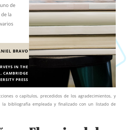
, uno de
 de la
varios
ANIEL BRAVO
RVEYS IN THE
H, CAMBRIDGE
ERSITY PRESS
ecciones o capítulos, precedidos de los agradecimientos, y
 la bibliografía empleada y finalizado con un listado de