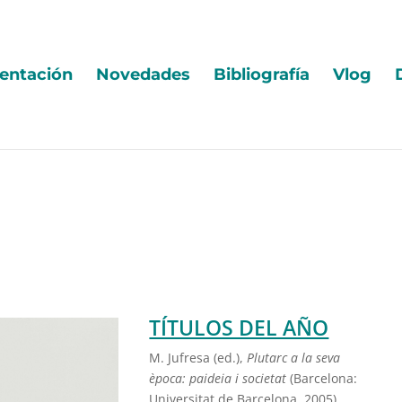
entación
Novedades
Bibliografía
Vlog
TÍTULOS DEL AÑO
M.
Jufresa (ed.),
Plutarc a la seva
època: paideia i societat
(Barcelona:
Universitat de Barcelona, 2005).