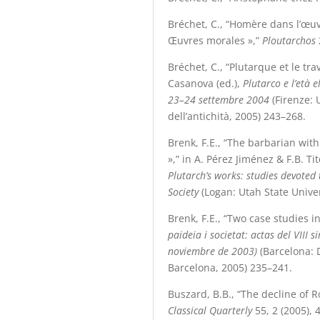
Bréchet, C., “Homère dans l’œu
Œuvres morales »,”
Ploutarchos
Bréchet, C., “Plutarque et le tr
Casanova (ed.),
Plutarco e l’età e
23–24 settembre 2004
(Firenze: 
dell’antichità, 2005) 243
–
268.
Brenk, F.E., “The barbarian with
»,” in A. Pérez Jiménez & F.B. Ti
Plutarch’s works: studies devoted 
Society
(Logan: Utah State Univer
Brenk, F.E., “Two case studies in
paideia i societat: actas del VIII
noviembre de 2003)
(Barcelona: 
Barcelona, 2005) 235
–
241.
Buszard, B.B., “The decline of 
Classical Quarterly
55, 2 (2005),