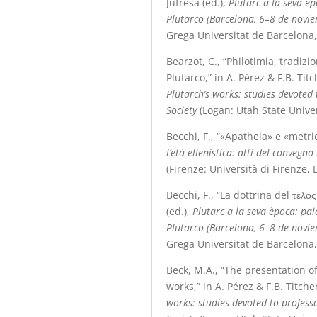
Jufresa (ed.),
Plutarc a la seva èp
Plutarco (Barcelona, 6–8 de novi
Grega Universitat de Barcelona,
Bearzot, C., “Philotimia, tradiz
Plutarco,” in A. Pérez & F.B. Tit
Plutarch’s works: studies devoted 
Society
(Logan: Utah State Univer
Becchi, F., “«Apatheia» e «metri
l’età ellenistica: atti del conveg
(Firenze: Università di Firenze, 
Becchi, F., “La dottrina del τέλο
(ed.),
Plutarc a la seva època: pai
Plutarco (Barcelona, 6–8 de novi
Grega Universitat de Barcelona,
Beck, M.A., “The presentation of
works,” in A. Pérez & F.B. Titche
works: studies devoted to professo