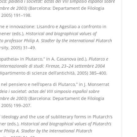
oca: paideia i societat: actas del VIII simposio español sobre
embre de 2003)
(Barcelona: Departament de Filologia
 2005) 191
–
198.
ione e innovazione: Lisandro e Agesilao a confronto in
chener (eds.),
Historical and biographical values of
to professor Philip A. Stadter by the International Plutarch
sity, 2005) 31
–
49.
opatheia» in Plutarco,” in A. Casanova (ed.),
Plutarco e
no internazionale di studi: Firenze, 23–24 settembre 2004
Dipartimento di scienze dell’antichità, 2005) 385
–
400.
ς nel pensiero e nell’opera di Plutarco,” in J. Monserrat
deia i societat: actas del VIII simposio español sobre
embre de 2003)
(Barcelona: Departament de Filologia
 2005) 199
–
207.
 ideology and the use of subliterary forms in Plutarch’s
ner (eds.),
Historical and biographical values of Plutarch’s
r Philip A. Stadter by the International Plutarch