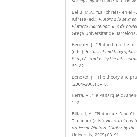
Society
(Logan: Utah State Univer
Bellu, M.A., “La «chreia» en el 
Jufresa (ed.),
Plutarc a la seva èp
Plutarco (Barcelona, 6–8 de novi
Grega Universitat de Barcelona,
Beneker, J., “Plutarch on the ris
(eds.),
Historical and biographical
Philip A. Stadter by the Internatio
69
–
82.
Beneker, J., “The theory and pra
(2004–2005) 3–10.
Berra, A., “Le Plutarque d’Athé
152.
Billault, A., “Plutarque, Dion Ch
Titchener (eds.),
Historical and b
professor Philip A. Stadter by the
University, 2005) 83–91.