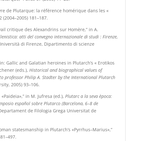
vre de Plutarque: la référence homérique dans les «
2 (2004–2005) 181–187.
avail critique des Alexandrins sur Homère,” in A.
llenistica: atti del convegno internazionale di studi : Firenze,
Università di Firenze, Dipartimento di scienze
in: Gallic and Galatian heroines in Plutarch’s « Erotikos
tchener (eds.),
Historical and biographical values of
to professor Philip A. Stadter by the International Plutarch
sity, 2005) 93–106.
 «Paideia»,” in M. Jufresa (ed.),
Plutarc a la seva època:
 simposio español sobre Plutarco (Barcelona, 6–8 de
Departament de Filologia Grega Universitat de
Roman statesmanship in Plutarch’s «Pyrrhus–Marius»,”
 481–497.