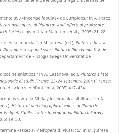
lona: Departament de Filologia Grega Universitat de
agmento 898 «incertae fabulae» de Eurípides,” in A. Pérez
terari delle opere di Plutarco: studi offerti al professore
arch Society
(Logan: Utah State University, 2005) 21
–
28.
rte en la infancia,” in M. Jufresa (ed.),
Plutarc a la seva
el VIII simposio español sobre Plutarco (Barcelona, 6–8 de
Departament de Filologia Grega Universitat de
dicos helenísticos,” in A. Casanova (ed.),
Plutarco e l’età
ernazionale di studi: Firenze, 23–24 settembre
2004 (Firenze:
nto di scienze dell’antichità, 2005) 417
–
434.
rqueas sobre la Sibila y los oráculos sibilinos,” in A.
eds.),
Historical and biographical values of Plutarch’s
r Philip A. Stadter by the International Plutarch Society
005) 19–30.
l termine «askesis» nell’opera di Plutarco,” in M. Jufresa