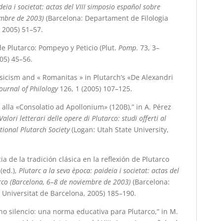
deia i societat: actas del VIII simposio español sobre
embre de 2003)
(Barcelona: Departament de Filologia
 2005) 51
–
57.
e Plutarco: Pompeyo y Peticio (Plut.
Pomp
. 73, 3–
05) 45
–
56.
sicism and « Romanitas » in Plutarch’s «De Alexandri
ournal of Philology
126, 1 (2005) 107–125.
alla «Consolatio ad Apollonium» (120B),” in A. Pérez
Valori letterari delle opere di Plutarco: studi offerti al
ational Plutarch Society
(Logan: Utah State University,
a de la tradición clásica en la reflexión de Plutarco
(ed.),
Plutarc a la seva època: paideia i societat: actas del
rco (Barcelona, 6–8 de noviembre de 2003)
(Barcelona:
Universitat de Barcelona, 2005) 185
–
190.
uno silencio: una norma educativa para Plutarco,” in M.