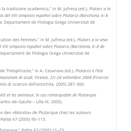
e la tradizione academica,” in M. Jufresa (ed.),
Plutarc a la
tas del VIII simposio español sobre Plutarco (Barcelona, 6–8
: Departament de Filologia Grega Universitat de
ucation des femmes,” in M. Jufresa (ed.),
Plutarc a la seva
el VIII simposio español sobre Plutarco (Barcelona, 6–8 de
Departament de Filologia Grega Universitat de
 de Théophraste,” in A. Casanova (ed.),
Plutarco e l’età
ernazionale di studi: Firenze, 23–24 settembre 2004
(Firenze:
nto di scienze dell’antichità, 2005) 287
–
300.
uité et les animaux: le cas remarquable de Plutarque
rles–de–Gaulle – Lille III, 2005).
es des «Moralia» de Plutarque chez les auteurs
”
Pallas
67 (2005) 95–113.
Plutarque,”
Pallas
67 (2005) 11–23.