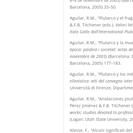
6–8 de noviembre de 2003)
(Barce
Barcelona, 2005) 33
–
50.
Aguilar, R.M., “Plutarco y el fr
& F.B. Titchener (eds.),
Valori let
Italo Gallo dall’International Plut
Aguilar, R.M., “Plutarco y la mue
època: paideia i societat: actas d
noviembre de 2003)
(Barcelona: 
Barcelona, 2005) 177
–
183.
Aguilar, R.M., “Plutarco y los mé
ellenistica: atti del convegno int
Università di Firenze, Dipartime
Aguilar, R.M., “Anotaciones pluta
Pérez Jiménez & F.B. Titchener (
works: studies devoted to professo
(Logan: Utah State University, 2
Alesse, F., “Alcuni significati de