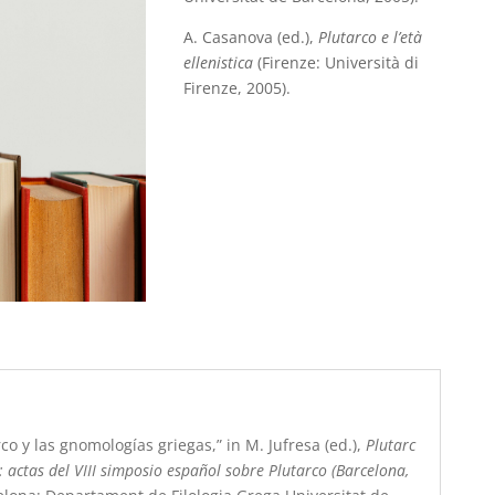
A. Casanova (ed.),
Plutarco e l’età
ellenistica
(Firenze: Università di
Firenze, 2005).
rco y las gnomologías griegas,” in M. Jufresa (ed.),
Plutarc
t: actas del VIII simposio español sobre Plutarco (Barcelona,