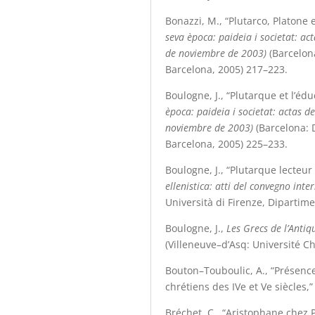
Bonazzi, M., “Plutarco, Platone 
seva època: paideia i societat: ac
de noviembre de 2003)
(Barcelona
Barcelona, 2005) 217
–
223.
Boulogne, J., “Plutarque et l’éd
època: paideia i societat: actas d
noviembre de 2003)
(Barcelona: 
Barcelona, 2005) 225
–
233.
Boulogne, J., “Plutarque lecteur
ellenistica: atti del convegno int
Università di Firenze, Dipartime
Boulogne, J.,
Les Grecs de l’Antiq
(Villeneuve–d’Asq: Université Cha
Bouton–Touboulic, A., “Présenc
chrétiens des IVe et Ve siècles,
Bréchet, C., “Aristophane chez 