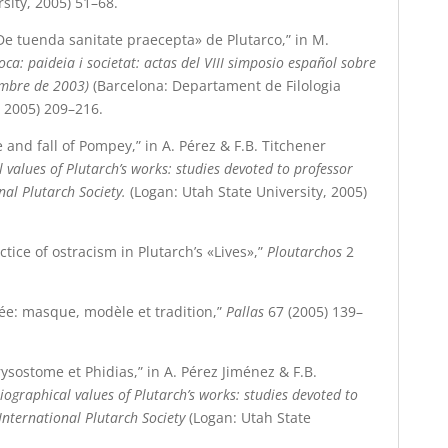
sity, 2005) 51
–
68.
«De tuenda sanitate praecepta» de Plutarco,” in M.
oca: paideia i societat: actas del VIII simposio español sobre
embre de 2003)
(Barcelona: Departament de Filologia
 2005) 209
–
216.
e and fall of Pompey,” in A. Pérez & F.B. Titchener
 values of Plutarch’s works: studies devoted to professor
nal Plutarch Society.
(Logan: Utah State University, 2005)
ctice of ostracism in Plutarch’s «Lives»,”
Ploutarchos
2
née: masque, modèle et tradition,”
Pallas
67 (2005) 139–
rysostome et Phidias,” in A. Pérez Jiménez & F.B.
iographical values of Plutarch’s works: studies devoted to
 International Plutarch Society
(Logan: Utah State