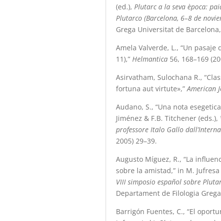
(ed.),
Plutarc a la seva època: pai
Plutarco (Barcelona, 6–8 de novi
Grega Universitat de Barcelona,
Amela Valverde, L., “Un pasaje d
11),”
Helmantica
56, 168–169 (20
Asirvatham, Sulochana R., “Clas
fortuna aut virtute»,”
American J
Audano, S., “Una nota esegetica 
Jiménez & F.B. Titchener (eds.),
professore Italo Gallo dall’Intern
2005) 29–39.
Augusto Míguez, R., “La influenci
sobre la amistad,” in M. Jufresa 
VIII simposio español sobre Pluta
Departament de Filologia Grega 
Barrigón Fuentes, C., “El oport